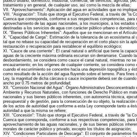
público urbano, doméstico, industrial, comercial, de servicios, agrícola, pec
tratamiento y en general, de cualquier uso, así como la mezcla de ellas;
VII. "Aprovechamiento": Aplicación del agua en actividades que no impliq
VIII. "Asignación": Título que otorga el Ejecutivo Federal, a través de "la
Cuenca que corresponda, conforme a sus respectivas competencias, para re
aprovechamiento de las aguas nacionales, a los municipios, a los estados o 
destinadas a los servicios de agua con carácter público urbano o doméstic
IX. "Bienes Públicos Inherentes": Aquellos que se mencionan en el Artículo
X. "Capacidad de Carga": Estimación de la tolerancia de un ecosistema al
tal que no rebase su capacidad de recuperación en el corto plazo sin la ap
restauración o recuperación para restablecer el equilibrio ecológico;
XI. "Cauce de una corriente": El canal natural o artificial que tiene la capa
aguas de la creciente máxima ordinaria escurran sin derramarse. Cuando la
desbordamiento, se considera como cauce el canal natural, mientras no se
encauzamiento; en los orígenes de cualquier corriente, se considera como 
cuando el escurrimiento se concentre hacia una depresión topográfica y és
como resultado de la acción del agua fluyendo sobre el terreno. Para fines 
Ley, la magnitud de dicha cárcava o cauce incipiente deberá ser de cuand
ancho por 0.75 metros de profundidad;
XII. "Comisión Nacional del Agua": Órgano Administrativo Desconcentrado 
Ambiente y Recursos Naturales, con funciones de Derecho Público en mate
nacionales y sus bienes públicos inherentes, con autonomía técnica, ejecut
presupuestal y de gestión, para la consecución de su objeto, la realización
de los actos de autoridad que conforme a esta Ley corresponde tanto a és
autoridad a que la misma se refiere;
XIII. "Concesión": Título que otorga el Ejecutivo Federal, a través de "la 
Cuenca que corresponda, conforme a sus respectivas competencias, para l
aprovechamiento de las aguas nacionales, y de sus bienes públicos inheren
morales de carácter público y privado, excepto los títulos de asignación;
XIV. "Condiciones Particulares de Descarga": El conjunto de parámetros fís