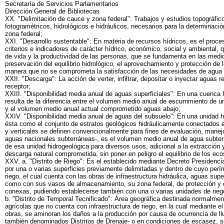
Secretaría de Servicios Parlamentarios
Dirección General de Bibliotecas
XX. "Delimitación de cauce y zona federal": Trabajos y estudios topográfico
fotogramétricos, hidrológicos e hidráulicos, necesarios para la determinació
zona federal;
XXI. "Desarrollo sustentable": En materia de recursos hídricos, es el proc
criterios e indicadores de carácter hídrico, económico, social y ambiental, q
de vida y la productividad de las personas, que se fundamenta en las medi
preservación del equilibrio hidrológico, el aprovechamiento y protección de 
manera que no se comprometa la satisfacción de las necesidades de agua d
XXII. "Descarga": La acción de verter, infiltrar, depositar o inyectar aguas 
receptor;
XXIII. "Disponibilidad media anual de aguas superficiales": En una cuenca h
resulta de la diferencia entre el volumen medio anual de escurrimiento de 
y el volumen medio anual actual comprometido aguas abajo;
XXIV. "Disponibilidad media anual de aguas del subsuelo": En una unidad h
ésta como el conjunto de estratos geológicos hidráulicamente conectados en
y verticales se definen convencionalmente para fines de evaluación, manejo
aguas nacionales subterráneas-, es el volumen medio anual de agua subter
de esa unidad hidrogeológica para diversos usos, adicional a la extracción
descarga natural comprometida, sin poner en peligro el equilibrio de los ec
XXV. a. "Distrito de Riego": Es el establecido mediante Decreto Presidenci
por una o varias superficies previamente delimitadas y dentro de cuyo perí
riego, el cual cuenta con las obras de infraestructura hidráulica, aguas supe
como con sus vasos de almacenamiento, su zona federal, de protección y
conexas, pudiendo establecerse también con una o varias unidades de rieg
b. "Distrito de Temporal Tecnificado": Área geográfica destinada normalmen
agrícolas que no cuenta con infraestructura de riego, en la cual mediante e
obras, se aminoran los daños a la producción por causa de ocurrencia de ll
también denominados Distritos de Drenaje- o en condiciones de escasez, 