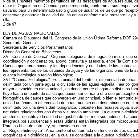
y de sus niveles máximos permitidos en las descargas de agua residual, d
o por el Organismo de Cuenca que corresponda, conforme a sus respectiv
usuario, para un determinado uso o grupo de usuarios de un cuerpo receptor
conservar y controlar la calidad de las aguas conforme a la presente Ley y
ella;
2 de 97
LEY DE AGUAS NACIONALES
Cámara de Diputados del H. Congreso de la Unión Última Reforma DOF 29
Secretaría General
Secretaría de Servicios Parlamentarios
Dirección General de Bibliotecas
XV. "Consejo de Cuenca": Órganos colegiados de integración mixta, que se
coordinación y concertación, apoyo, consulta y asesoría, entre "la Comisió
Cuenca que corresponda, y las dependencias y entidades de las instancias f
los representantes de los usuarios de agua y de las organizaciones de la so
cuenca hidrológica o región hidrológica;
XVI. "Cuenca Hidrológica": Es la unidad del territorio, diferenciada de otr
delimitada por un parte aguas o divisoria de las aguas -aquella línea poligo
mayor elevación en dicha unidad-, en donde ocurre el agua en distintas fo
fluye hasta un punto de salida que puede ser el mar u otro cuerpo receptor i
hidrográfica de cauces que convergen en uno principal, o bien el territorio
unidad autónoma o diferenciada de otras, aun sin que desemboquen en el 
delimitado por una diversidad topográfica, coexisten los recursos agua, suel
naturales relacionados con éstos y el medio ambiente. La cuenca hidrológi
acuíferos, constituye la unidad de gestión de los recursos hídricos. La cue
integrada por subcuencas y estas últimas están integradas por microcuenc
Para los fines de esta Ley, se considera como:
a. "Región hidrológica": Área territorial conformada en función de sus carac
orográficas e hidrológicas, en la cual se considera a la cuenca hidrológica 