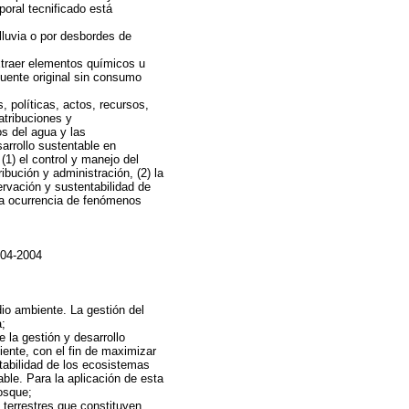
mporal tecnificado está
lluvia o por desbordes de
xtraer elementos químicos u
fuente original sin consumo
, políticas, actos, recursos,
atribuciones y
s del agua y las
arrollo sustentable en
1) el control y manejo del
ibución y administración, (2) la
ervación y sustentabilidad de
 la ocurrencia de fenómenos
-04-2004
io ambiente. La gestión del
;
la gestión y desarrollo
iente, con el fin de maximizar
tabilidad de los ecosistemas
able. Para la aplicación de esta
osque;
terrestres que constituyen