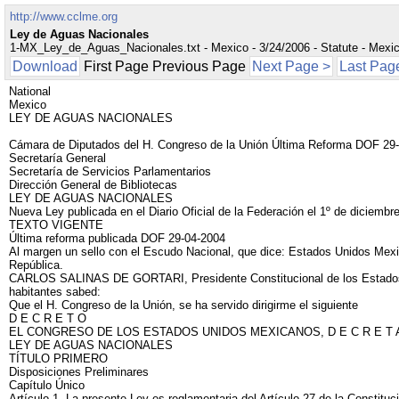
http://www.cclme.org
Ley de Aguas Nacionales
1-MX_Ley_de_Aguas_Nacionales.txt - Mexico - 3/24/2006 - Statute - Mexi
Download
First Page Previous Page
Next Page >
Last Pag
National
Mexico
LEY DE AGUAS NACIONALES
Cámara de Diputados del H. Congreso de la Unión Última Reforma DOF 29
Secretaría General
Secretaría de Servicios Parlamentarios
Dirección General de Bibliotecas
LEY DE AGUAS NACIONALES
Nueva Ley publicada en el Diario Oficial de la Federación el 1º de diciembr
TEXTO VIGENTE
Última reforma publicada DOF 29-04-2004
Al margen un sello con el Escudo Nacional, que dice: Estados Unidos Mexi
República.
CARLOS SALINAS DE GORTARI, Presidente Constitucional de los Estado
habitantes sabed:
Que el H. Congreso de la Unión, se ha servido dirigirme el siguiente
D E C R E T O
EL CONGRESO DE LOS ESTADOS UNIDOS MEXICANOS, D E C R E T 
LEY DE AGUAS NACIONALES
TÍTULO PRIMERO
Disposiciones Preliminares
Capítulo Único
Artículo 1. La presente Ley es reglamentaria del Artículo 27 de la Constituc