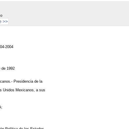
co
e >>
-04-2004
e de 1992
canos.- Presidencia de la
s Unidos Mexicanos, a sus
A:
ión Política de los Estados