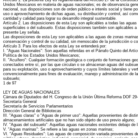
Unidos Mexicanos en materia de aguas nacionales; es de observancia general
nacional, sus disposiciones son de orden público e interés social y tiene por
uso o aprovechamiento de dichas aguas, su distribución y control, así com
cantidad y calidad para lograr su desarrollo integral sustentable.
Artículo 2. Las disposiciones de esta Ley son aplicables a todas las aguas
superficiales o del subsuelo. Estas disposiciones también son aplicables a
presente Ley señala.
Las disposiciones de esta Ley son aplicables a las aguas de zonas marina
conservación y control de su calidad, sin menoscabo de la jurisdicción o co
Artículo 3. Para los efectos de esta Ley se entenderá por:
I. "Aguas Nacionales": Son aquellas referidas en el Párrafo Quinto del Artíc
Política de los Estados Unidos Mexicanos;
II. "Acuífero": Cualquier formación geológica o conjunto de formaciones ge
conectados entre sí, por las que circulan o se almacenan aguas del subsue
para su explotación, uso o aprovechamiento y cuyos límites laterales y vert
convencionalmente para fines de evaluación, manejo y administración de l
subsuelo;
1 de 97
LEY DE AGUAS NACIONALES
Cámara de Diputados del H. Congreso de la Unión Última Reforma DOF 29
Secretaría General
Secretaría de Servicios Parlamentarios
Dirección General de Bibliotecas
III. "Aguas claras" o "Aguas de primer uso": Aquellas provenientes de disti
almacenamientos artificiales que no han sido objeto de uso previo alguno;
IV. "Aguas del subsuelo": Aquellas aguas nacionales existentes debajo de la
V. "Aguas marinas": Se refiere a las aguas en zonas marinas;
VI. "Aguas Residuales": Las aguas de composición variada provenientes d