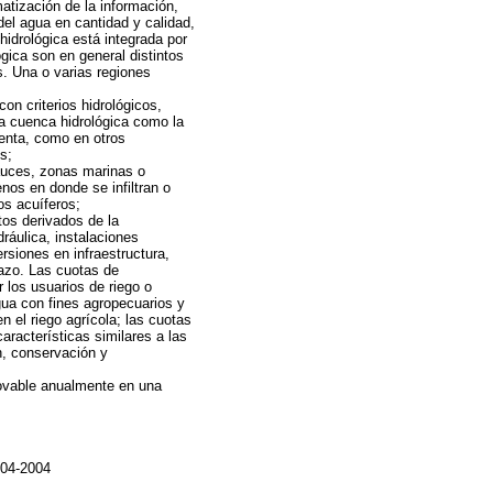
matización de la información,
del agua en cantidad y calidad,
idrológica está integrada por
ógica son en general distintos
os. Una o varias regiones
con criterios hidrológicos,
la cuenca hidrológica como la
senta, como en otros
s;
cauces, zonas marinas o
nos en donde se infiltran o
os acuíferos;
tos derivados de la
ráulica, instalaciones
rsiones en infraestructura,
azo. Las cuotas de
 los usuarios de riego o
agua con fines agropecuarios y
 el riego agrícola; las cuotas
aracterísticas similares a las
n, conservación y
ovable anualmente en una
-04-2004