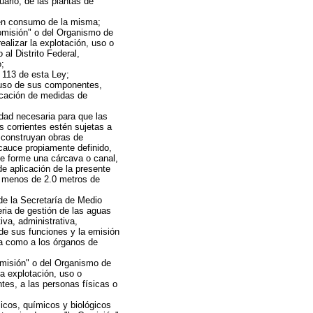
uario, de las plantas de
uen consumo de la misma;
 Comisión" o del Organismo de
alizar la explotación, uso o
al Distrito Federal,
o;
 113 de esta Ley;
 uso de sus componentes,
licación de medidas de
cidad necesaria para que las
s corrientes estén sujetas a
 construyan obras de
cauce propiamente definido,
te forme una cárcava o canal,
de aplicación de la presente
o menos de 2.0 metros de
de la Secretaría de Medio
ria de gestión de las aguas
iva, administrativa,
 de sus funciones y la emisión
ta como a los órganos de
Comisión" o del Organismo de
a explotación, uso o
tes, a las personas físicas o
icos, químicos y biológicos