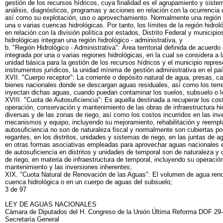
gestión de los recursos hídricos, cuya finalidad es el agrupamiento y siste
análisis, diagnósticos, programas y acciones en relación con la ocurrencia 
así como su explotación, uso o aprovechamiento. Normalmente una región h
una o varias cuencas hidrológicas. Por tanto, los límites de la región hidrol
en relación con la división política por estados, Distrito Federal y municipi
hidrológicas integran una región hidrológico - administrativa, y
b. "Región Hidrológico - Administrativa": Área territorial definida de acuerdo 
integrada por una o varias regiones hidrológicas, en la cual se considera a 
unidad básica para la gestión de los recursos hídricos y el municipio repre
instrumentos jurídicos, la unidad mínima de gestión administrativa en el paí
XVII. "Cuerpo receptor": La corriente o depósito natural de agua, presas, 
bienes nacionales donde se descargan aguas residuales, así como los terre
inyectan dichas aguas, cuando puedan contaminar los suelos, subsuelo o l
XVIII. "Cuota de Autosuficiencia": Es aquella destinada a recuperar los cos
operación, conservación y mantenimiento de las obras de infraestructura hid
diversas y de las zonas de riego, así como los costos incurridos en las inve
mecanismos y equipo, incluyendo su mejoramiento, rehabilitación y reempl
autosuficiencia no son de naturaleza fiscal y normalmente son cubiertas por
regantes, en los distritos, unidades y sistemas de riego, en las juntas de 
en otras formas asociativas empleadas para aprovechar aguas nacionales en
de autosuficiencia en distritos y unidades de temporal son de naturaleza y c
de riego, en materia de infraestructura de temporal, incluyendo su operació
mantenimiento y las inversiones inherentes;
XIX. "Cuota Natural de Renovación de las Aguas": El volumen de agua ren
cuenca hidrológica o en un cuerpo de aguas del subsuelo;
3 de 97
LEY DE AGUAS NACIONALES
Cámara de Diputados del H. Congreso de la Unión Última Reforma DOF 29
Secretaría General