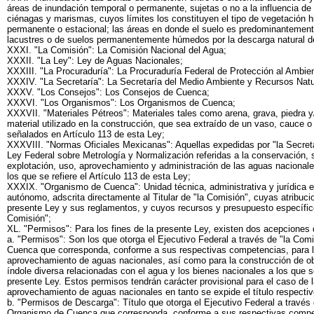
áreas de inundación temporal o permanente, sujetas o no a la influencia d
ciénagas y marismas, cuyos límites los constituyen el tipo de vegetación hi
permanente o estacional; las áreas en donde el suelo es predominantemente
lacustres o de suelos permanentemente húmedos por la descarga natural d
XXXI. "La Comisión": La Comisión Nacional del Agua;
XXXII. "La Ley": Ley de Aguas Nacionales;
XXXIII. "La Procuraduría": La Procuraduría Federal de Protección al Ambie
XXXIV. "La Secretaría": La Secretaría del Medio Ambiente y Recursos Natu
XXXV. "Los Consejos": Los Consejos de Cuenca;
XXXVI. "Los Organismos": Los Organismos de Cuenca;
XXXVII. "Materiales Pétreos": Materiales tales como arena, grava, piedra y/
material utilizado en la construcción, que sea extraído de un vaso, cauce o
señalados en Artículo 113 de esta Ley;
XXXVIII. "Normas Oficiales Mexicanas": Aquellas expedidas por "la Secreta
Ley Federal sobre Metrología y Normalización referidas a la conservación, s
explotación, uso, aprovechamiento y administración de las aguas nacionale
los que se refiere el Artículo 113 de esta Ley;
XXXIX. "Organismo de Cuenca": Unidad técnica, administrativa y jurídica e
autónomo, adscrita directamente al Titular de "la Comisión", cuyas atribuci
presente Ley y sus reglamentos, y cuyos recursos y presupuesto específic
Comisión";
XL. "Permisos": Para los fines de la presente Ley, existen dos acepciones
a. "Permisos": Son los que otorga el Ejecutivo Federal a través de "la Com
Cuenca que corresponda, conforme a sus respectivas competencias, para l
aprovechamiento de aguas nacionales, así como para la construcción de obr
índole diversa relacionadas con el agua y los bienes nacionales a los que se 
presente Ley. Estos permisos tendrán carácter provisional para el caso de l
aprovechamiento de aguas nacionales en tanto se expide el título respectiv
b. "Permisos de Descarga": Título que otorga el Ejecutivo Federal a través 
Organismo de Cuenca que corresponda, conforme a sus respectivas compet