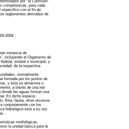
eterminados por "la Comisión"
as competencias, para cada
 específico con el fin de
 los reglamentos derivados de
-04-2004
rán instancia de
n", incluyendo el Organismo de
ederal, estatal o municipal, y
ciedad, de la respectiva
as unidades, normalmente
nal formada por los puntos de
rmas, y ésta se almacena o
nterior, a través de una red
 en donde las aguas forman una
mar. En dicho espacio
o, flora, fauna, otros recursos
ca conjuntamente con los
nca hidrológica está a su vez
as.
terísticas morfológicas,
como la unidad básica para la