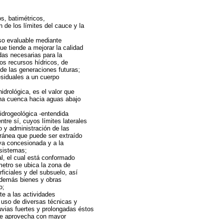
s, batimétricos,
n de los límites del cauce y la
eso evaluable mediante
ue tiende a mejorar la calidad
das necesarias para la
los recursos hídricos, de
e las generaciones futuras;
residuales a un cuerpo
idrológica, es el valor que
una cuenca hacia aguas abajo
idrogeológica -entendida
tre sí, cuyos límites laterales
 y administración de las
ránea que puede ser extraído
 ya concesionada y a la
osistemas;
al, el cual está conformado
metro se ubica la zona de
rficiales y del subsuelo, así
 demás bienes y obras
o;
te a las actividades
l uso de diversas técnicas y
uvias fuertes y prolongadas éstos
se aprovecha con mayor