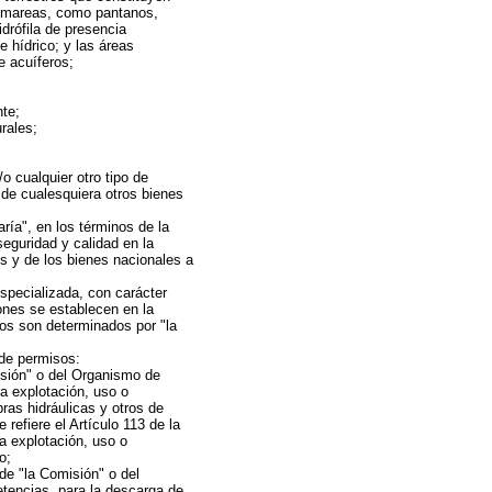
e mareas, como pantanos,
drófila de presencia
 hídrico; y las áreas
e acuíferos;
nte;
rales;
o cualquier otro tipo de
 de cualesquiera otros bienes
ría", en los términos de la
eguridad y calidad en la
s y de los bienes nacionales a
specializada, con carácter
ones se establecen en la
os son determinados por "la
 de permisos:
isión" o del Organismo de
a explotación, uso o
as hidráulicas y otros de
refiere el Artículo 113 de la
a explotación, uso o
o;
de "la Comisión" o del
encias, para la descarga de