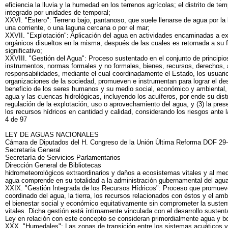
eficiencia la lluvia y la humedad en los terrenos agrícolas; el distrito de te
integrado por unidades de temporal;
XXVI. "Estero": Terreno bajo, pantanoso, que suele llenarse de agua por la 
una corriente, o una laguna cercana o por el mar;
XXVII. "Explotación": Aplicación del agua en actividades encaminadas a e
orgánicos disueltos en la misma, después de las cuales es retornada a su 
significativo;
XXVIII. "Gestión del Agua": Proceso sustentado en el conjunto de principios
instrumentos, normas formales y no formales, bienes, recursos, derechos, 
responsabilidades, mediante el cual coordinadamente el Estado, los usuario
organizaciones de la sociedad, promueven e instrumentan para lograr el des
beneficio de los seres humanos y su medio social, económico y ambiental, (
agua y las cuencas hidrológicas, incluyendo los acuíferos, por ende su distr
regulación de la explotación, uso o aprovechamiento del agua, y (3) la pres
los recursos hídricos en cantidad y calidad, considerando los riesgos ante
4 de 97
LEY DE AGUAS NACIONALES
Cámara de Diputados del H. Congreso de la Unión Última Reforma DOF 29
Secretaría General
Secretaría de Servicios Parlamentarios
Dirección General de Bibliotecas
hidrometeorológicos extraordinarios y daños a ecosistemas vitales y al med
agua comprende en su totalidad a la administración gubernamental del agua
XXIX. "Gestión Integrada de los Recursos Hídricos": Proceso que promueve 
coordinado del agua, la tierra, los recursos relacionados con éstos y el amb
el bienestar social y económico equitativamente sin comprometer la susten
vitales. Dicha gestión está íntimamente vinculada con el desarrollo sustent
Ley en relación con este concepto se consideran primordialmente agua y b
XXX. "Humedales": Las zonas de transición entre los sistemas acuáticos y 