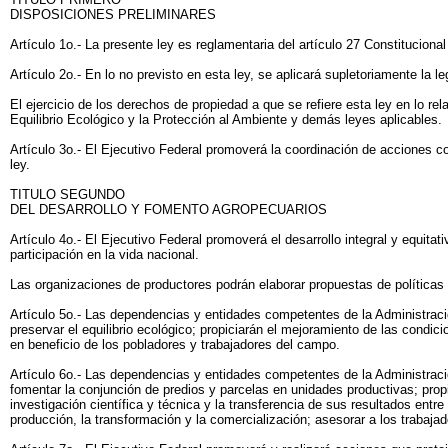
DISPOSICIONES PRELIMINARES
Artículo 1o.- La presente ley es reglamentaria del artículo 27 Constituciona
Artículo 2o.- En lo no previsto en esta ley, se aplicará supletoriamente la le
El ejercicio de los derechos de propiedad a que se refiere esta ley en lo r
Equilibrio Ecológico y la Protección al Ambiente y demás leyes aplicables.
Artículo 3o.- El Ejecutivo Federal promoverá la coordinación de acciones co
ley.
TITULO SEGUNDO
DEL DESARROLLO Y FOMENTO AGROPECUARIOS
Artículo 4o.- El Ejecutivo Federal promoverá el desarrollo integral y equitat
participación en la vida nacional.
Las organizaciones de productores podrán elaborar propuestas de políticas 
Artículo 5o.- Las dependencias y entidades competentes de la Administraci
preservar el equilibrio ecológico; propiciarán el mejoramiento de las condic
en beneficio de los pobladores y trabajadores del campo.
Artículo 6o.- Las dependencias y entidades competentes de la Administració
fomentar la conjunción de predios y parcelas en unidades productivas; propi
investigación científica y técnica y la transferencia de sus resultados entr
producción, la transformación y la comercialización; asesorar a los trabajado