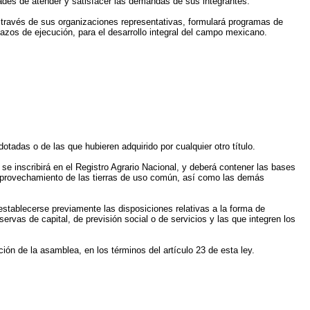
idades de atender y satisfacer las demandas de sus integrantes.
a través de sus organizaciones representativas, formulará programas de
plazos de ejecución, para el desarrollo integral del campo mexicano.
dotadas o de las que hubieren adquirido por cualquier otro título.
se inscribirá en el Registro Agrario Nacional, y deberá contener las bases
el aprovechamiento de las tierras de uso común, así como las demás
establecerse previamente las disposiciones relativas a la forma de
servas de capital, de previsión social o de servicios y las que integren los
ión de la asamblea, en los términos del artículo 23 de esta ley.