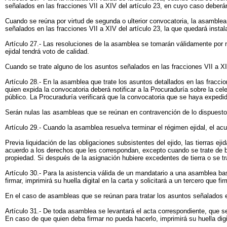
señalados en las fracciones VII a XIV del artículo 23, en cuyo caso deberá
Cuando se reúna por virtud de segunda o ulterior convocatoria, la asamble
señalados en las fracciones VII a XIV del artículo 23, la que quedará inst
Artículo 27.- Las resoluciones de la asamblea se tomarán válidamente por m
ejidal tendrá voto de calidad.
Cuando se trate alguno de los asuntos señalados en las fracciones VII a XIV
Artículo 28.- En la asamblea que trate los asuntos detallados en las fraccio
quien expida la convocatoria deberá notificar a la Procuraduría sobre la ce
público. La Procuraduría verificará que la convocatoria que se haya expedido
Serán nulas las asambleas que se reúnan en contravención de lo dispuesto 
Artículo 29.- Cuando la asamblea resuelva terminar el régimen ejidal, el acu
Previa liquidación de las obligaciones subsistentes del ejido, las tierras 
acuerdo a los derechos que les correspondan, excepto cuando se trate de bo
propiedad. Si después de la asignación hubiere excedentes de tierra o se tr
Artículo 30.- Para la asistencia válida de un mandatario a una asamblea b
firmar, imprimirá su huella digital en la carta y solicitará a un tercero que
En el caso de asambleas que se reúnan para tratar los asuntos señalados en 
Artículo 31.- De toda asamblea se levantará el acta correspondiente, que se
En caso de que quien deba firmar no pueda hacerlo, imprimirá su huella dig