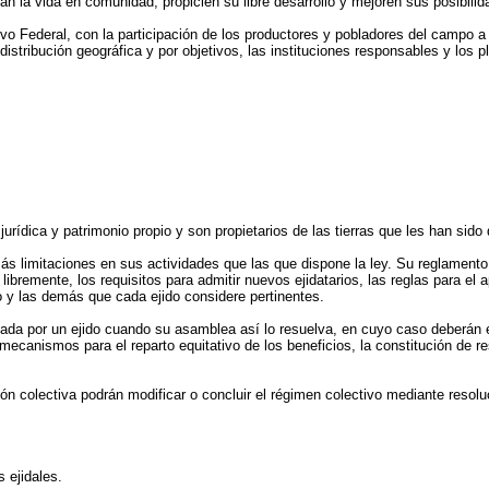
jan la vida en comunidad, propicien su libre desarrollo y mejoren sus posibil
tivo Federal, con la participación de los productores y pobladores del campo 
istribución geográfica y por objetivos, las instituciones responsables y los 
jurídica y patrimonio propio y son propietarios de las tierras que les han sido 
ás limitaciones en sus actividades que las que dispone la ley. Su reglamento 
 libremente, los requisitos para admitir nuevos ejidatarios, las reglas para 
o y las demás que cada ejido considere pertinentes.
optada por un ejido cuando su asamblea así lo resuelva, en cuyo caso deberán 
 mecanismos para el reparto equitativo de los beneficios, la constitución de re
ón colectiva podrán modificar o concluir el régimen colectivo mediante resoluc
s ejidales.