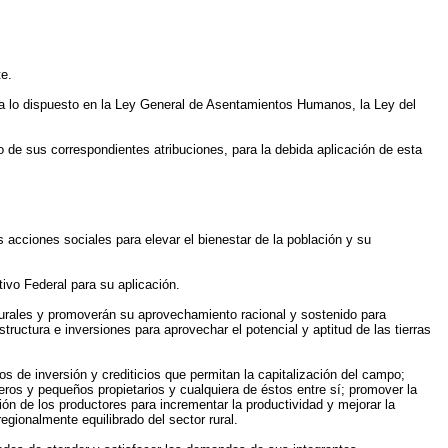
te.
rá a lo dispuesto en la Ley General de Asentamientos Humanos, la Ley del
o de sus correspondientes atribuciones, para la debida aplicación de esta
as acciones sociales para elevar el bienestar de la población y su
ivo Federal para su aplicación.
turales y promoverán su aprovechamiento racional y sostenido para
ructura e inversiones para aprovechar el potencial y aptitud de las tierras
s de inversión y crediticios que permitan la capitalización del campo;
eros y pequeños propietarios y cualquiera de éstos entre sí; promover la
ción de los productores para incrementar la productividad y mejorar la
regionalmente equilibrado del sector rural.