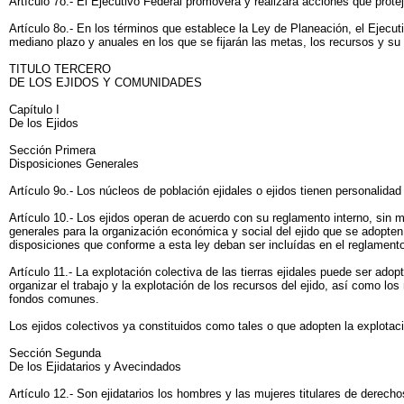
Artículo 7o.- El Ejecutivo Federal promoverá y realizará acciones que prote
Artículo 8o.- En los términos que establece la Ley de Planeación, el Ejecu
mediano plazo y anuales en los que se fijarán las metas, los recursos y su d
TITULO TERCERO
DE LOS EJIDOS Y COMUNIDADES
Capítulo I
De los Ejidos
Sección Primera
Disposiciones Generales
Artículo 9o.- Los núcleos de población ejidales o ejidos tienen personalidad 
Artículo 10.- Los ejidos operan de acuerdo con su reglamento interno, sin m
generales para la organización económica y social del ejido que se adopten
disposiciones que conforme a esta ley deban ser incluídas en el reglament
Artículo 11.- La explotación colectiva de las tierras ejidales puede ser ad
organizar el trabajo y la explotación de los recursos del ejido, así como los
fondos comunes.
Los ejidos colectivos ya constituidos como tales o que adopten la explotaci
Sección Segunda
De los Ejidatarios y Avecindados
Artículo 12.- Son ejidatarios los hombres y las mujeres titulares de derecho