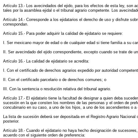
Artículo 13.- Los avecindados del ejido, para los efectos de esta ley, son
tales por la asamblea ejidal o el tribunal agrario competente. Los avecinda
Artículo 14.- Corresponde a los ejidatarios el derecho de uso y disfrute so
correspondan.
Artículo 15.- Para poder adquirir la calidad de ejidatario se requiere:
I. Ser mexicano mayor de edad o de cualquier edad si tiene familia a su carg
II. Ser avecindado del ejido correspondiente, excepto cuando se trate de un
Artículo 16.- La calidad de ejidatario se acredita:
I. Con el certificado de derechos agrarios expedido por autoridad competent
II. Con el certificado parcelario o de derechos comunes; o
III. Con la sentencia o resolución relativa del tribunal agrario.
Artículo 17.- El ejidatario tiene la facultad de designar a quien deba sucede
sucesión en la que consten los nombres de las personas y el orden de prefe
concubinario en su caso, a uno de los hijos, a uno de los ascendientes o a 
La lista de sucesión deberá ser depositada en el Registro Agrario Nacional 
posterior.
Artículo 18.- Cuando el ejidatario no haya hecho designación de sucesores, 
acuerdo con el siguiente orden de preferencia: