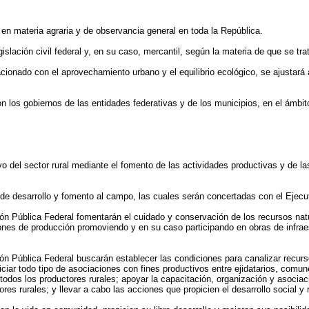
l en materia agraria y de observancia general en toda la República.
gislación civil federal y, en su caso, mercantil, según la materia de que se tra
elacionado con el aprovechamiento urbano y el equilibrio ecológico, se ajusta
n los gobiernos de las entidades federativas y de los municipios, en el ámbit
ivo del sector rural mediante el fomento de las actividades productivas y de l
de desarrollo y fomento al campo, las cuales serán concertadas con el Ejecut
ón Pública Federal fomentarán el cuidado y conservación de los recursos na
iones de producción promoviendo y en su caso participando en obras de infraest
n Pública Federal buscarán establecer las condiciones para canalizar recurso
ciar todo tipo de asociaciones con fines productivos entre ejidatarios, comun
e todos los productores rurales; apoyar la capacitación, organización y asocia
res rurales; y llevar a cabo las acciones que propicien el desarrollo social y 