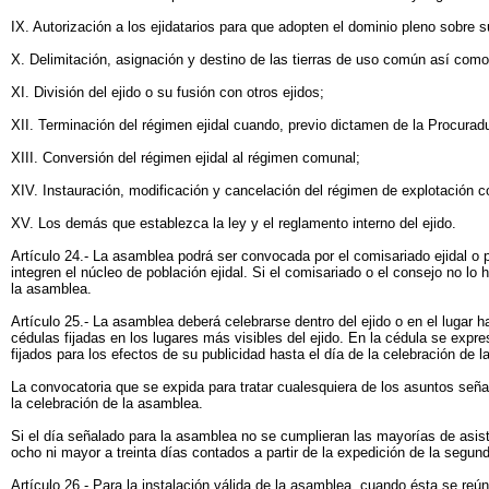
IX. Autorización a los ejidatarios para que adopten el dominio pleno sobre s
X. Delimitación, asignación y destino de las tierras de uso común así com
XI. División del ejido o su fusión con otros ejidos;
XII. Terminación del régimen ejidal cuando, previo dictamen de la Procuradu
XIII. Conversión del régimen ejidal al régimen comunal;
XIV. Instauración, modificación y cancelación del régimen de explotación co
XV. Los demás que establezca la ley y el reglamento interno del ejido.
Artículo 24.- La asamblea podrá ser convocada por el comisariado ejidal o por 
integren el núcleo de población ejidal. Si el comisariado o el consejo no lo 
la asamblea.
Artículo 25.- La asamblea deberá celebrarse dentro del ejido o en el lugar 
cédulas fijadas en los lugares más visibles del ejido. En la cédula se expre
fijados para los efectos de su publicidad hasta el día de la celebración de 
La convocatoria que se expida para tratar cualesquiera de los asuntos seña
la celebración de la asamblea.
Si el día señalado para la asamblea no se cumplieran las mayorías de asis
ocho ni mayor a treinta días contados a partir de la expedición de la segun
Artículo 26.- Para la instalación válida de la asamblea, cuando ésta se reú