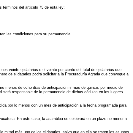
 términos del artículo 75 de esta ley;
isten las condiciones para su permanencia;
nos veinte ejidatarios o el veinte por ciento del total de ejidatarios que
úmero de ejidatarios podrá solicitar a la Procuraduría Agraria que convoque a
on no menos de ocho días de anticipación ni más de quince, por medio de
idal será responsable de la permanencia de dichas cédulas en los lugares
pedida por lo menos con un mes de anticipación a la fecha programada para
vocatoria. En este caso, la asamblea se celebrará en un plazo no menor a
a mitad más uno de los ejidatarios, salvo que en ella se traten los asuntos