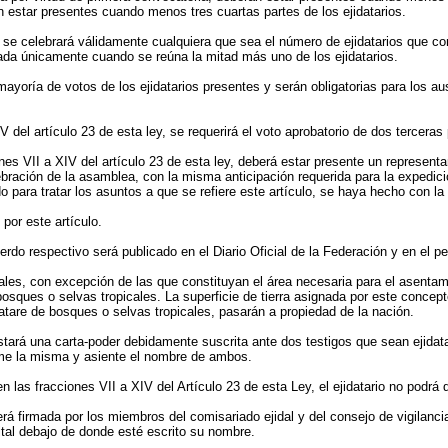
n estar presentes cuando menos tres cuartas partes de los ejidatarios.
a se celebrará válidamente cualquiera que sea el número de ejidatarios que c
alada únicamente cuando se reúna la mitad más uno de los ejidatarios.
ayoría de votos de los ejidatarios presentes y serán obligatorias para los a
 del artículo 23 de esta ley, se requerirá el voto aprobatorio de dos terceras
nes VII a XIV del artículo 23 de esta ley, deberá estar presente un representa
lebración de la asamblea, con la misma anticipación requerida para la expedici
 para tratar los asuntos a que se refiere este artículo, se haya hecho con la 
por este artículo.
erdo respectivo será publicado en el Diario Oficial de la Federación y en el pe
ejidales, con excepción de las que constituyan el área necesaria para el asent
sques o selvas tropicales. La superficie de tierra asignada por este concept
atare de bosques o selvas tropicales, pasarán a propiedad de la nación.
astará una carta-poder debidamente suscrita ante dos testigos que sean ejida
 firme la misma y asiente el nombre de ambos.
las fracciones VII a XIV del Artículo 23 de esta Ley, el ejidatario no podrá 
rá firmada por los miembros del comisariado ejidal y del consejo de vigilanci
ital debajo de donde esté escrito su nombre.