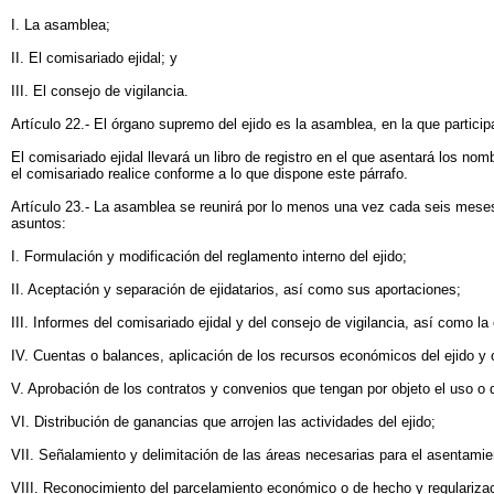
I. La asamblea;
II. El comisariado ejidal; y
III. El consejo de vigilancia.
Artículo 22.- El órgano supremo del ejido es la asamblea, en la que participa
El comisariado ejidal llevará un libro de registro en el que asentará los no
el comisariado realice conforme a lo que dispone este párrafo.
Artículo 23.- La asamblea se reunirá por lo menos una vez cada seis mese
asuntos:
I. Formulación y modificación del reglamento interno del ejido;
II. Aceptación y separación de ejidatarios, así como sus aportaciones;
III. Informes del comisariado ejidal y del consejo de vigilancia, así como 
IV. Cuentas o balances, aplicación de los recursos económicos del ejido y
V. Aprobación de los contratos y convenios que tengan por objeto el uso o d
VI. Distribución de ganancias que arrojen las actividades del ejido;
VII. Señalamiento y delimitación de las áreas necesarias para el asentamien
VIII. Reconocimiento del parcelamiento económico o de hecho y regularizac