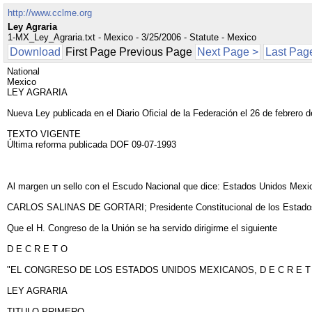
http://www.cclme.org
Ley Agraria
1-MX_Ley_Agraria.txt - Mexico - 3/25/2006 - Statute - Mexico
Download
First Page Previous Page
Next Page >
Last Pag
National
Mexico
LEY AGRARIA
Nueva Ley publicada en el Diario Oficial de la Federación el 26 de febrero 
TEXTO VIGENTE
Última reforma publicada DOF 09-07-1993
Al margen un sello con el Escudo Nacional que dice: Estados Unidos Mexic
CARLOS SALINAS DE GORTARI; Presidente Constitucional de los Estados 
Que el H. Congreso de la Unión se ha servido dirigirme el siguiente
D E C R E T O
"EL CONGRESO DE LOS ESTADOS UNIDOS MEXICANOS, D E C R E T 
LEY AGRARIA
TITULO PRIMERO