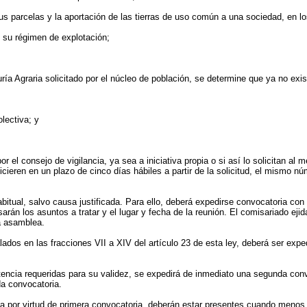
us parcelas y la aportación de las tierras de uso común a una sociedad, en los
o su régimen de explotación;
ría Agraria solicitado por el núcleo de población, se determine que ya no ex
lectiva; y
el consejo de vigilancia, ya sea a iniciativa propia o si así lo solicitan al me
hicieren en un plazo de cinco días hábiles a partir de la solicitud, el mismo n
habitual, salvo causa justificada. Para ello, deberá expedirse convocatoria c
sarán los asuntos a tratar y el lugar y fecha de la reunión. El comisariado ej
la asamblea.
lados en las fracciones VII a XIV del artículo 23 de esta ley, deberá ser ex
tencia requeridas para su validez, se expedirá de inmediato una segunda con
da convocatoria.
na por virtud de primera convocatoria, deberán estar presentes cuando menos l