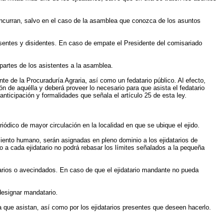
oncurran, salvo en el caso de la asamblea que conozca de los asuntos
usentes y disidentes. En caso de empate el Presidente del comisariado
 partes de los asistentes a la asamblea.
nte de la Procuraduría Agraria, así como un fedatario público. Al efecto,
ón de aquélla y deberá proveer lo necesario para que asista el fedatario
anticipación y formalidades que señala el artículo 25 de esta ley.
riódico de mayor circulación en la localidad en que se ubique el ejido.
amiento humano, serán asignadas en pleno dominio a los ejidatarios de
o a cada ejidatario no podrá rebasar los límites señalados a la pequeña
tarios o avecindados. En caso de que el ejidatario mandante no pueda
designar mandatario.
a que asistan, así como por los ejidatarios presentes que deseen hacerlo.