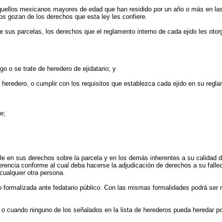
 aquellos mexicanos mayores de edad que han residido por un año o más en las
dos gozan de los derechos que esta ley les confiere.
bre sus parcelas, los derechos que el reglamento interno de cada ejido les oto
o o se trate de heredero de ejidatario; y
 heredero, o cumplir con los requisitos que establezca cada ejido en su regla
e;
rle en sus derechos sobre la parcela y en los demás inherentes a su calidad de 
rencia conforme al cual deba hacerse la adjudicación de derechos a su fallec
cualquier otra persona.
o formalizada ante fedatario público. Con las mismas formalidades podrá ser mo
o cuando ninguno de los señalados en la lista de herederos pueda heredar por 