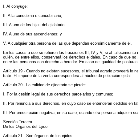
I. Al cónyuge;
II. A la concubina o concubinario;
III. A uno de los hijos del ejidatario;
IV. A uno de sus ascendientes; y
V. A cualquier otra persona de las que dependan económicamente de él.
En los casos a que se refieren las fracciones III, IV y V, si al fallecimient
quién, de entre ellos, conservará los derechos ejidales. En caso de que no s
entre las personas con derecho a heredar. En caso de igualdad de posturas 
Artículo 19.- Cuando no existan sucesores, el tribunal agrario proveerá lo 
trate. El importe de la venta corresponderá al núcleo de población ejidal.
Artículo 20.- La calidad de ejidatario se pierde:
I. Por la cesión legal de sus derechos parcelarios y comunes;
II. Por renuncia a sus derechos, en cuyo caso se entenderán cedidos en fa
III. Por prescripción negativa, en su caso, cuando otra persona adquiera su
Sección Tercera
De los Organos del Ejido
Artículo 21.- Son órganos de los ejidos: